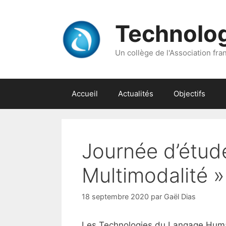
Aller
au
Technolo
contenu
Un collège de l'Association franç
Accueil
Actualités
Objectifs
Journée d’étud
Multimodalité 
18 septembre 2020
par
Gaël Dias
Les Technologies du Langage Humain