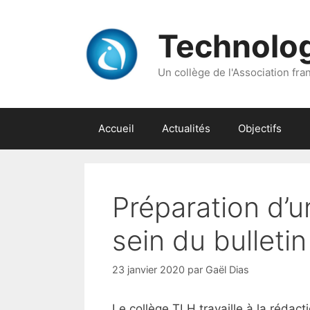
Aller
au
Technolo
contenu
Un collège de l'Association franç
Accueil
Actualités
Objectifs
Préparation d’u
sein du bulletin
23 janvier 2020
par
Gaël Dias
Le collège TLH travaille à la rédacti