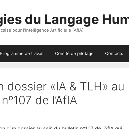
gies du Langage Hu
aise pour l'Intelligence Artificielle (AfIA)
Programme de travail
Comité de pilotage
Contacts
n dossier «IA & TLH» au
 nº107 de l’AfIA
on d’un dossier au sein du bulletin nº107 de l’AfIA qui